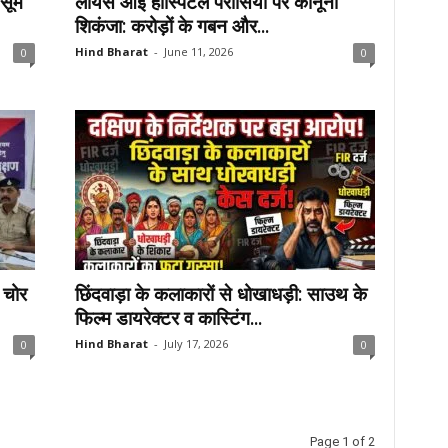
ासूम
लायंस आई हॉस्पिटल परासिया पर कानूनी
शिकंजा: करोड़ों के गबन और...
Hind Bharat
-
June 11, 2026
0
0
 चोर
छिंदवाड़ा के कलाकारों से धोखाधड़ी: साउथ के
फिल्म डायरेक्टर व कास्टिंग...
Hind Bharat
-
July 17, 2026
0
0
Page 1 of 2