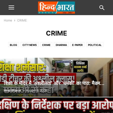
Home
CRIME
CRIME
BLOG
CITY NEWS
CRIME
DHARMA
E-PAPER
POLITICAL
SPORTS
STATE
TRAVEL
VIDEOS
शिक्षा के मंदिर में ‘अश्लीलता’ और ‘धमकी’ का पाठ: मैडम...
Hind Bharat
-
August 9, 2026