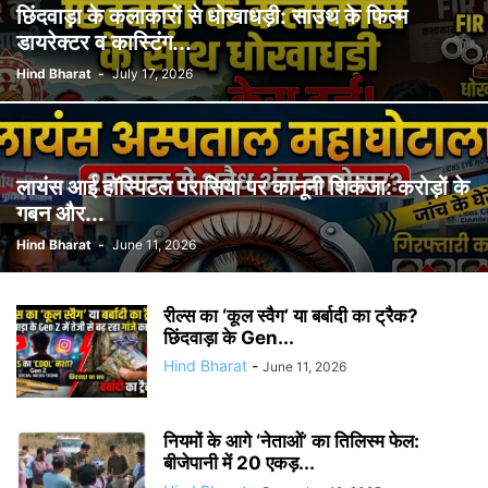
छिंदवाड़ा के कलाकारों से धोखाधड़ी: साउथ के फिल्म
डायरेक्टर व कास्टिंग...
Hind Bharat
-
July 17, 2026
लायंस आई हॉस्पिटल परासिया पर कानूनी शिकंजा: करोड़ों के
गबन और...
Hind Bharat
-
June 11, 2026
रील्स का ‘कूल स्वैग’ या बर्बादी का ट्रैक?
छिंदवाड़ा के Gen...
Hind Bharat
-
June 11, 2026
नियमों के आगे ‘नेताओं’ का तिलिस्म फेल:
बीजेपानी में 20 एकड़...