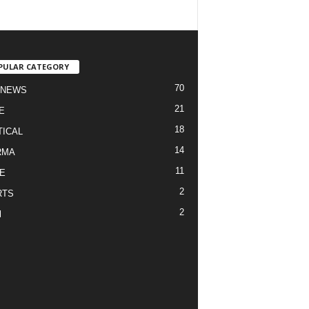
PULAR CATEGORY
70
 NEWS
21
E
18
TICAL
14
RMA
11
E
2
RTS
2
l