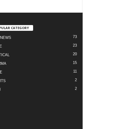
PULAR CATEGORY
73
 NEWS
23
E
20
TICAL
15
RMA
11
E
2
RTS
2
l