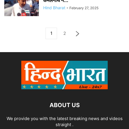
कमलनाथ ने...
Hind Bharat
-
February 27, 2025
1
2
ABOUT US
We provide you with the latest breaking news and videos
straight .