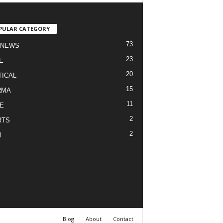
PULAR CATEGORY
73
 NEWS
23
E
20
TICAL
15
RMA
11
E
2
RTS
2
l
Blog
About
Contact