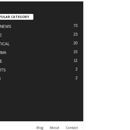
PULAR CATEGORY
73
 NEWS
23
E
20
TICAL
15
RMA
11
E
2
RTS
2
l
Blog
About
Contact