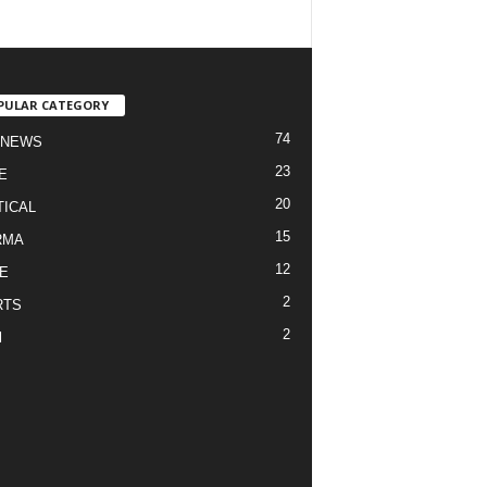
PULAR CATEGORY
74
 NEWS
23
E
20
TICAL
15
RMA
12
E
2
RTS
2
l