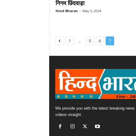
निगम छिंदवाड़ा
Hind Bharat
-
May 3, 2024
...
1
5
6
7
We provide you with the latest breaking news
videos straight .