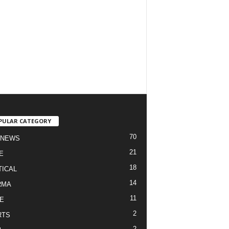
PULAR CATEGORY
70
 NEWS
21
E
18
TICAL
14
RMA
11
E
2
RTS
2