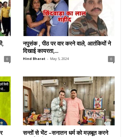
ी,
नपुसंक , पीठ पर वार करने वाले, आतंकियों ने
दिखाई कायरता,...
Hind Bharat
-
May 5, 2024
0
0
गर
सन्तों से भेंट –सनातन धर्म को मज़बूत करने